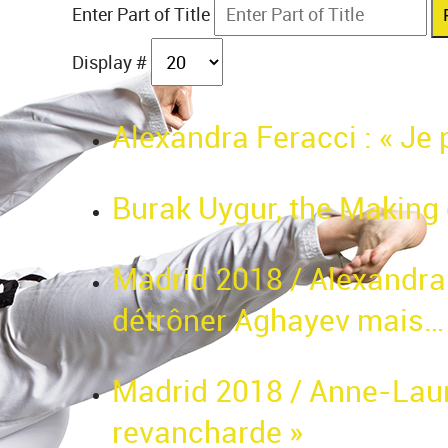
Enter Part of Title
Display #
Alexandra Feracci : « Je 
Burak Uygur, the Making 
Madrid 2018 / Alexandra 
détrôner Aghayev mais…
Madrid 2018 / Anne-Laure
revancharde »