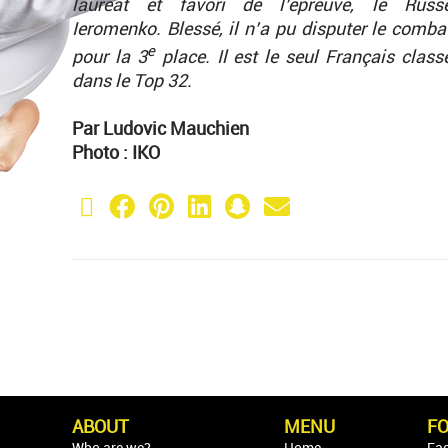
lauréat et favori de l’épreuve, le Russ
Ieromenko. Blessé, il n’a pu disputer le comba
e
pour la 3
place. Il est le seul Français class
dans le Top 32.
Par Ludovic Mauchien
Photo : IKO
X (Twitter)
Facebook
Pinterest
LinkedIn
Snapchat
Email
ABOUT
MENU
F
Who are we?
Home
Fa