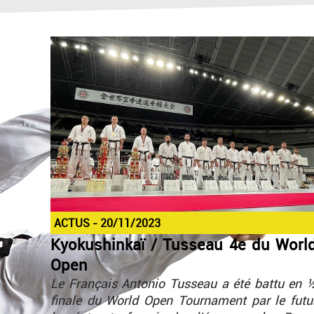
ACTUS
20/11/2023
Kyokushinkaï / Tusseau 4e du Worl
Open
Le Français Antonio Tusseau a été battu en 
finale du World Open Tournament par le futu