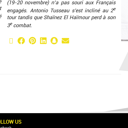
e
(19-20 novembre) n’a pas souri aux Français
t
e
engagés. Antonio Tusseau s’est incliné au 2
é
tour tandis que Shaïnez El Haïmour perd à son
e
3
combat.
X (Twitter)
Facebook
Pinterest
LinkedIn
Snapchat
Email
OLLOW US
cebook