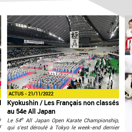
ACTUS
21/11/2022
d
Kyokushin / Les Français non classés
au 54e All Japan
½
e
Le 54
All Japan Open Karate Championship,
r
qui s’est déroulé à Tokyo le week-end dernier