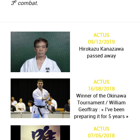
e
3
combat.
ACTUS
09/12/2019
Hirokazu Kanazawa
passed away
ACTUS
16/08/2018
Winner of the Okinawa
Tournament / William
Geoffray : « I've been
preparing it for 5 years »
William Geoffray won
ACTUS
the International
07/05/2018
Okinawa Karate