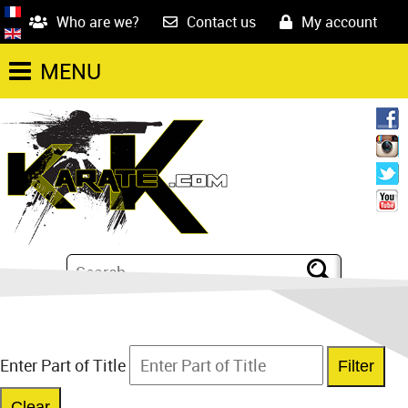
Who are we?
Contact us
My account
MENU
Enter Part of Title
Filter
Clear