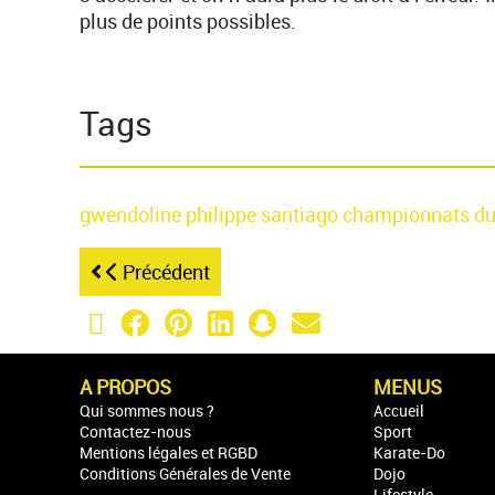
plus de points possibles.
Tags
gwendoline philippe
santiago
championnats d
Précédent
X (Twitter)
Facebook
Pinterest
LinkedIn
Snapchat
Email
A PROPOS
MENUS
Qui sommes nous ?
Accueil
Contactez-nous
Sport
Mentions légales et RGBD
Karate-Do
Conditions Générales de Vente
Dojo
Lifestyle