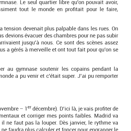
ymnase. Le seul quartier libre qu’on pouvait avoir,
asiment tout le monde en profitait pour le faire,
 la tension devenait plus palpable dans les rues. On
ous devions évacuer des chambres pour ne pas subir
arrivaient jusqu’à nous. Ce sont des scènes assez
us a gérés à merveille et ont tout fait pour qu’on se
ller au gymnase soutenir les copains pendant la
monde a pu venir et c’était super. J’ai pu remporter
er
novembre – 1
décembre). D’ici là, je vais profiter de
amentaux et corriger mes points faibles. Madrid va
il ne faut pas la louper. Dès janvier, le rythme va
 Il ne faudra plus calculer et foncer pour engranger le