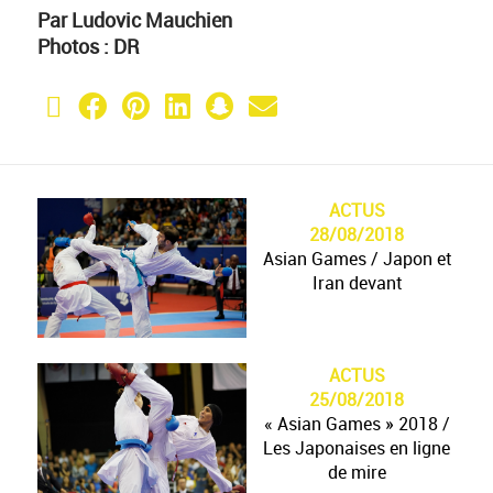
Par Ludovic Mauchien
Photos : DR
X (Twitter)
Facebook
Pinterest
LinkedIn
Snapchat
Email
ACTUS
28/08/2018
Asian Games / Japon et
Iran devant
Bahman Asgari,
X (Twitter)
Facebook
Pinterest
LinkedIn
Snapchat
Email
ACTUS
vainqueur en -75 kg, et
25/08/2018
les combattants
« Asian Games » 2018 /
iraniens ont été
Les Japonaises en ligne
impressionnants aux
de mire
Jeux asiatiques 2018.