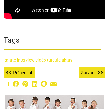
Tags
karate
interview
vidéo
turquie
aktas
Précédent
Suivant
X (Twitter)
Facebook
Pinterest
LinkedIn
Snapchat
Email