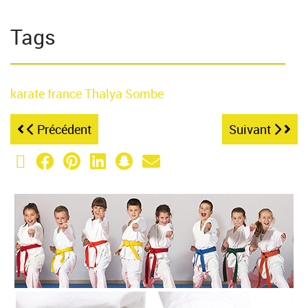
Tags
karate
france
Thalya Sombe
Précédent
Suivant
X (Twitter)
Facebook
Pinterest
LinkedIn
Snapchat
Email