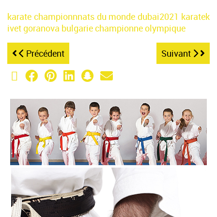
karate
championnnats du monde
dubai2021
karatek
ivet goranova
bulgarie
championne olympique
Précédent
Suivant
X (Twitter)
Facebook
Pinterest
LinkedIn
Snapchat
Email