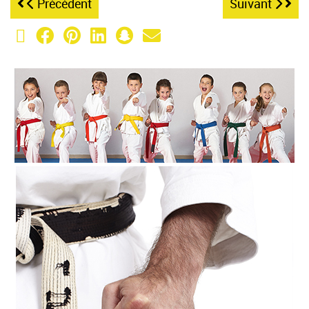
Précédent
Suivant
X (Twitter)
Facebook
Pinterest
LinkedIn
Snapchat
Email