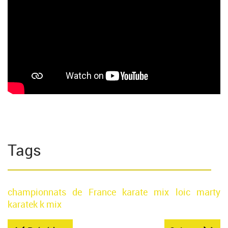
Tags
championnats de France
karate mix
loic marty
karatek
k mix